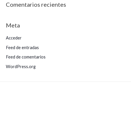
s
Comentarios recientes
c
a
Meta
r
p
Acceder
o
Feed de entradas
r
Feed de comentarios
:
WordPress.org